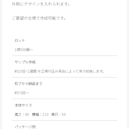
外側にデザインを入れられます。
ご要望の仕様で作成可能です。
ロット
1柄500個～
サンプル作成
約10日~2週間 ※工場の込み具合によって多少前後します。
校了から納品まで
約70日〜
本体サイズ
高さ：
65
横幅：
210
奥行：
50
パッケージ例