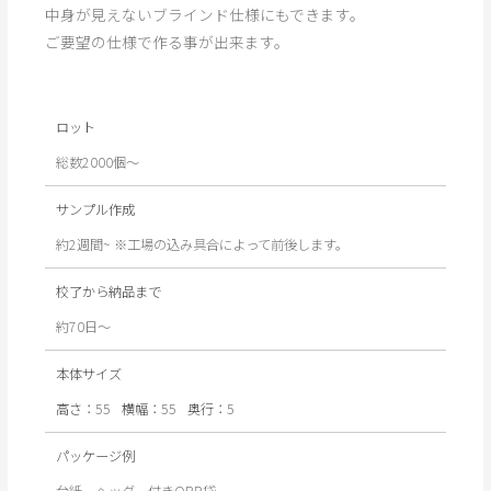
中身が見えないブラインド仕様にもできます。
ご要望の仕様で作る事が出来ます。
ロット
総数2000個～
サンプル作成
約2週間~ ※工場の込み具合によって前後します。
校了から納品まで
約70日〜
本体サイズ
高さ：
55
横幅：
55
奥行：
5
パッケージ例
台紙、ヘッダー付きOPP袋