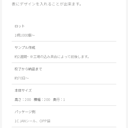
表にデザインを入れることが出来ます。
ロット
1柄1000個～
サンプル作成
約2週間~ ※工場の込み具合によって前後します。
校了から納品まで
約70日〜
本体サイズ
高さ：
200
横幅：
200
奥行：
1
パッケージ例
1C JANシール、OPP袋