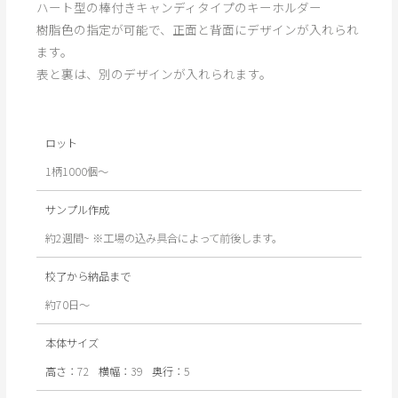
ハート型の棒付きキャンディタイプのキーホルダー
樹脂色の指定が可能で、正面と背面にデザインが入れられ
ます。
表と裏は、別のデザインが入れられます。
ロット
1柄1000個～
サンプル作成
約2週間~ ※工場の込み具合によって前後します。
校了から納品まで
約70日〜
本体サイズ
高さ：
72
横幅：
39
奥行：
5