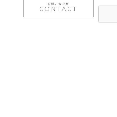
お問い合わせ
CONTACT
フリーダイヤル / 0120-088-266
お問い合わせ時間：平日10：00～17：00 土日祝日を除く
MENU
ABOUT
CHARACTER/BRAND
OEM/ODM
CONTACT
ONLINE SHOP