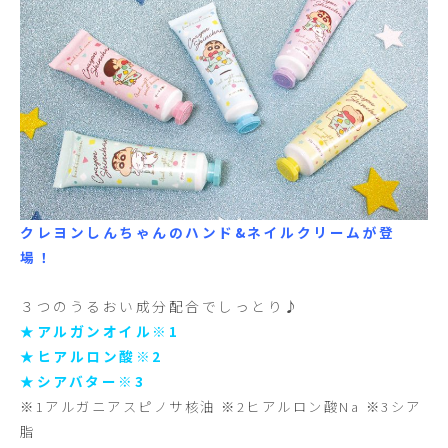
クレヨンしんちゃんのハンド&ネイルクリームが登
場！
３つのうるおい成分配合でしっとり♪
★アルガンオイル※1
★ヒアルロン酸※2
★シアバター※3
※1アルガニアスピノサ核油 ※2ヒアルロン酸Na ※3シア
脂